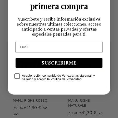
primera compra
95,00 €
95,00 €
IVA Inc.
IVA Inc.
Suscríbete y recibe información exclusiva
Friulanas Primavera
sobre nuestras últimas colecciones, acceso
anticipado a ventas privadas y ofertas
especiales pensadas para ti.
SUSCRIBIRME
Check Box
Acepto recibir contenido de Venezianas vía email y
he leído y acepto la Política de Privacidad
MANU RIGHE ROSSO
MANU RIGHE
NATURALE
41,30 €
59,00 €
IVA
41,30 €
59,00 €
IVA
Inc.