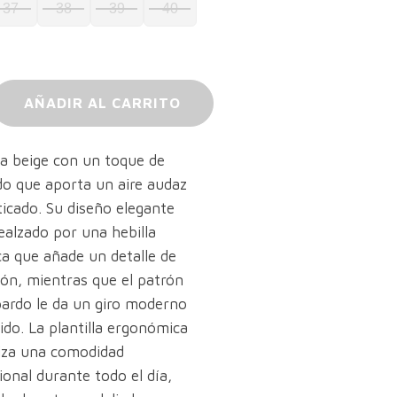
37
38
39
40
€.
65,10 €.
AÑADIR AL CARRITO
ia beige con un toque de
do que aporta un aire audaz
ticado. Su diseño elegante
ealzado por una hebilla
ca que añade un detalle de
ión, mientras que el patrón
pardo le da un giro moderno
ido. La plantilla ergonómica
iza una comodidad
onal durante todo el día,