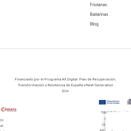
Friulanas
Bailarinas
Blog
Financiado por el Programa Kit Digital. Plan de Recuperación,
Transformación y Resiliencia de España «Next Generation
EU»
TIBAYO SL ha sido
objetivo es el r
dos
competitividad de
el
en marcha un Plan 