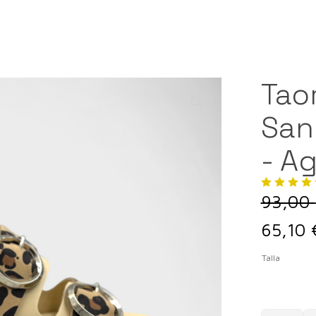
Tao
San
- A
93,00
El
65,10
precio
Talla
origina
era: