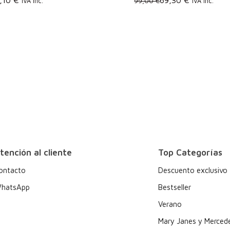
IVA Inc.
99,00 €
IVA Inc.
tención al cliente
Top Categorías
ontacto
Descuento exclusivo
hatsApp
Bestseller
Verano
Mary Janes y Merced