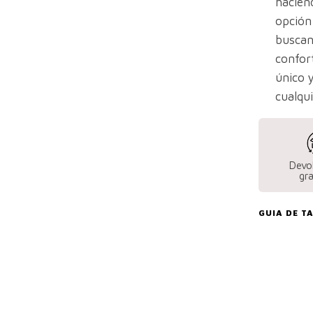
haciend
opción
buscan 
confort
único y
cualqu
Devo
gra
GUIA DE T