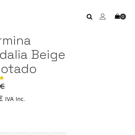
rmina
dalia Beige
gotado
€
El
€
IVA Inc.
precio
l
actual
es: