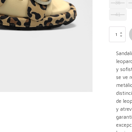
36
93,00 
41
Taormina
Sandalia
Beige
-
Sandal
Agotado
cantidad
leopar
y sofis
se ve r
metáli
distinc
de leo
y atrev
garant
excepci