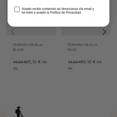
Check Box
Acepto recibir contenido de Venezianas vía email y
he leído y acepto la Política de Privacidad
FERRARA REJILLA
FERRARA REJILLA
BLACK
ROSE
65,10 €
65,10 €
93,00 €
IVA
93,00 €
IVA
Inc.
Inc.