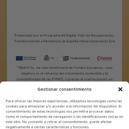
Financiado por el Programa Kit Digital. Plan de Recuperación,
Transformación y Resiliencia de España «Next Generation EU»
"TIBAYO SL, ha sido beneficiaria de Fondos Europeos, cuyo
objetivo es el refuerzo del crecimiento sostenible y la
competitividad de las PYMES, y gracias al cual ha puesto en
marcha un Plan de Internacionalización con el objetivo de
Gestionar consentimiento
mejorar su posicionamiento competitivo en el exterior
durante el año 2025. Para ello ha contado con el apoyo del
Para ofrecer las mejores experiencias, utilizamos tecnologías como las
Programa Xpande de la Cámara de Comercio de Alicante.
cookies para almacenar y/o acceder a la información del dispositivo. El
#EuropaSeSiente”
consentimiento de estas tecnologías nos permitirá procesar datos
como el comportamiento de navegación o las identificaciones únicas en
este sitio. No consentir o retirar el consentimiento, puede afectar
negativamente a ciertas características y funciones.
TIBAYO SL ha sido beneficiaria de Fondos Europeos, cuyo