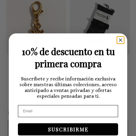
10% de descuento en tu
primera compra
ADORNO VENEZIANAS
CALCETINES TABI
TIMÓN DORADO
VENEZIANAS
Suscríbete y recibe información exclusiva
10,50 €
15,00 €
IVA
sobre nuestras últimas colecciones, acceso
3,50 €
5,00 €
IVA Inc.
Inc.
anticipado a ventas privadas y ofertas
especiales pensadas para ti.
Te puede interesar...
SUSCRIBIRME