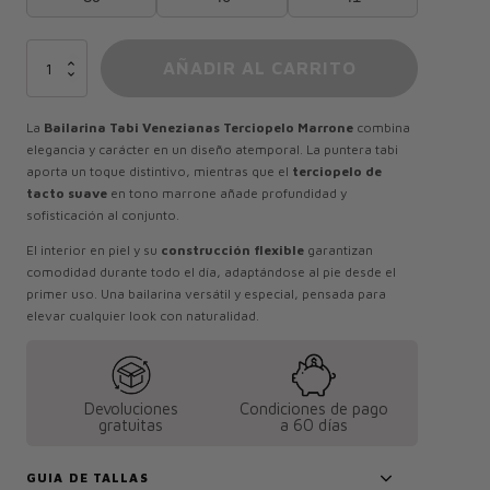
Tabi
AÑADIR AL CARRITO
Venezianas
Terciopelo
Marrone
La
Bailarina Tabi Venezianas Terciopelo Marrone
combina
cantidad
elegancia y carácter en un diseño atemporal. La puntera tabi
aporta un toque distintivo, mientras que el
terciopelo de
tacto suave
en tono marrone añade profundidad y
sofisticación al conjunto.
El interior en piel y su
construcción flexible
garantizan
comodidad durante todo el día, adaptándose al pie desde el
primer uso. Una bailarina versátil y especial, pensada para
elevar cualquier look con naturalidad.
Devoluciones
Condiciones de pago
gratuitas
a 60 días
GUIA DE TALLAS