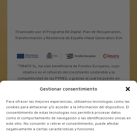
Financiado por el Programa Kit Digital. Plan de Recuperación,
Transformación y Resiliencia de España «Next Generation EU»
"TIBAYO SL, ha sido beneficiaria de Fondos Europeos, cuyo
objetivo es el refuerzo del crecimiento sostenible y la
competitividad de las PYMES, y gracias al cual ha puesto en
marcha un Plan de Internacionalización con el objetivo de
Gestionar consentimiento
mejorar su posicionamiento competitivo en el exterior
durante el año 2025. Para ello ha contado con el apoyo del
Para ofrecer las mejores experiencias, utilizamos tecnologías como las
Programa Xpande de la Cámara de Comercio de Alicante.
cookies para almacenar y/o acceder a la información del dispositivo. El
#EuropaSeSiente”
consentimiento de estas tecnologías nos permitirá procesar datos
como el comportamiento de navegación o las identificaciones únicas en
este sitio. No consentir o retirar el consentimiento, puede afectar
negativamente a ciertas características y funciones.
TIBAYO SL ha sido beneficiaria de Fondos Europeos, cuyo
objetivo es el refuerzo del crecimiento sostenible y la