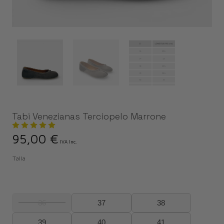
Tabi Venezianas Terciopelo Marrone
95,00
€
IVA Inc.
Talla
36
37
38
39
40
41