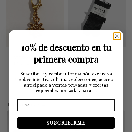
10% de descuento en tu
primera compra
ADORNO VENEZIANAS
CALCETINES TABI
TIMÓN DORADO
VENEZIANAS
10,50 €
15,00 €
IVA
Suscríbete y recibe información exclusiva
3,50 €
5,00 €
IVA Inc.
Inc.
sobre nuestras últimas colecciones, acceso
anticipado a ventas privadas y ofertas
especiales pensadas para ti.
Te puede interesar...
SUSCRIBIRME