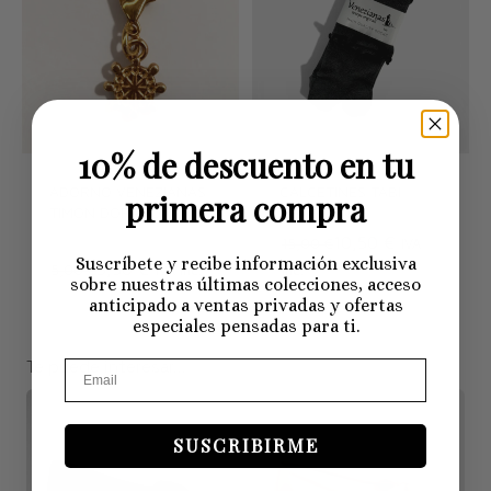
10% de descuento en tu
ADORNO VENEZIANAS
CALCETINES TABI
primera compra
TIMÓN DORADO
VENEZIANAS
10,50 €
15,00 €
IVA
Suscríbete y recibe información exclusiva
3,50 €
5,00 €
IVA Inc.
Inc.
sobre nuestras últimas colecciones, acceso
anticipado a ventas privadas y ofertas
especiales pensadas para ti.
Te puede interesar...
SUSCRIBIRME