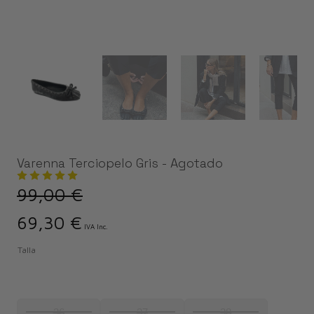
Varenna Terciopelo Gris - Agotado
99,00
€
El
El
69,30
€
precio
precio
IVA Inc.
original
actual
Talla
era:
es:
99,00 €.
69,30 €.
36
37
38