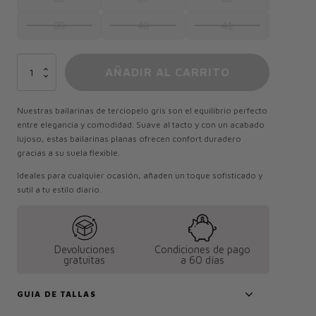
39
40
41
Varenna
AÑADIR AL CARRITO
Terciopelo
Gris
-
Nuestras bailarinas de terciopelo gris son el equilibrio perfecto
Agotado
entre elegancia y comodidad. Suave al tacto y con un acabado
cantidad
lujoso, estas bailarinas planas ofrecen confort duradero
gracias a su suela flexible.
Ideales para cualquier ocasión, añaden un toque sofisticado y
sutil a tu estilo diario.
Devoluciones
Condiciones de pago
gratuitas
a 60 días
GUIA DE TALLAS