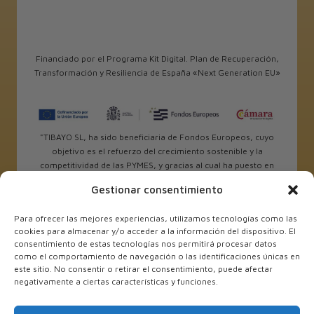
Financiado por el Programa Kit Digital. Plan de Recuperación,
Transformación y Resiliencia de España «Next Generation EU»
"TIBAYO SL, ha sido beneficiaria de Fondos Europeos, cuyo
objetivo es el refuerzo del crecimiento sostenible y la
competitividad de las PYMES, y gracias al cual ha puesto en
marcha un Plan de Internacionalización con el objetivo de
Gestionar consentimiento
mejorar su posicionamiento competitivo en el exterior
durante el año 2025. Para ello ha contado con el apoyo del
Para ofrecer las mejores experiencias, utilizamos tecnologías como las
Programa Xpande de la Cámara de Comercio de Alicante.
cookies para almacenar y/o acceder a la información del dispositivo. El
#EuropaSeSiente”
consentimiento de estas tecnologías nos permitirá procesar datos
como el comportamiento de navegación o las identificaciones únicas en
este sitio. No consentir o retirar el consentimiento, puede afectar
negativamente a ciertas características y funciones.
TIBAYO SL ha sido beneficiaria de Fondos Europeos, cuyo
objetivo es el refuerzo del crecimiento sostenible y la
competitividad de las PYMES, y gracias al cual ha puesto en