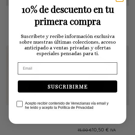
10% de descuento en tu
ADORNO VENEZIANAS
ADORNO VENEZIANAS
primera compra
CADENA CRISTALES
CADENA PERLAS
3,50 €
3,50 €
5,00 €
IVA Inc.
5,00 €
IVA Inc.
Suscríbete y recibe información exclusiva
sobre nuestras últimas colecciones, acceso
anticipado a ventas privadas y ofertas
especiales pensadas para ti.
SUSCRIBIRME
Check Box
Acepto recibir contenido de Venezianas vía email y
he leído y acepto la Política de Privacidad
ADORNO VENEZIANAS
CALCETINES TABI
TIMÓN DORADO
VENEZIANAS
10,50 €
15,00 €
IVA