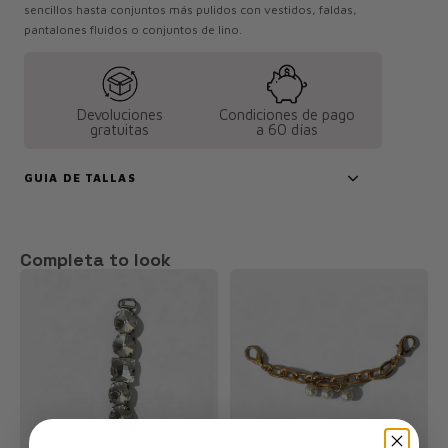
sencillos hasta conjuntos más pulidos con vestidos, faldas,
pantalones fluidos o conjuntos de lino.
Devoluciones
Condiciones de pago
gratuitas
a 60 días
GUIA DE TALLAS
Completa to look