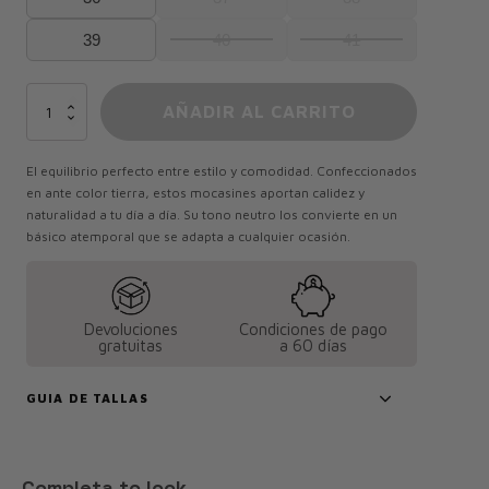
39
40
41
Mocasín
AÑADIR AL CARRITO
Ante
Camel
cantidad
El equilibrio perfecto entre estilo y comodidad. Confeccionados
en ante color tierra, estos mocasines aportan calidez y
naturalidad a tu día a día. Su tono neutro los convierte en un
básico atemporal que se adapta a cualquier ocasión.
Devoluciones
Condiciones de pago
gratuitas
a 60 días
GUIA DE TALLAS
Completa to look