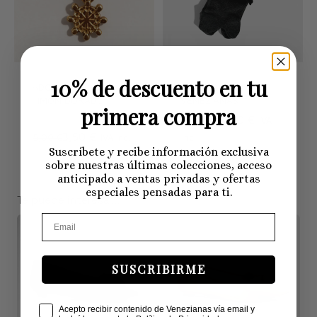
10% de descuento en tu
ADORNO VENEZIANAS
CALCETINES TABI
TIMÓN DORADO
VENEZIANAS
primera compra
10,50 €
15,00 €
IVA
3,50 €
5,00 €
IVA Inc.
Inc.
Suscríbete y recibe información exclusiva
sobre nuestras últimas colecciones, acceso
anticipado a ventas privadas y ofertas
especiales pensadas para ti.
Te puede interesar...
SUSCRIBIRME
Check Box
Acepto recibir contenido de Venezianas vía email y