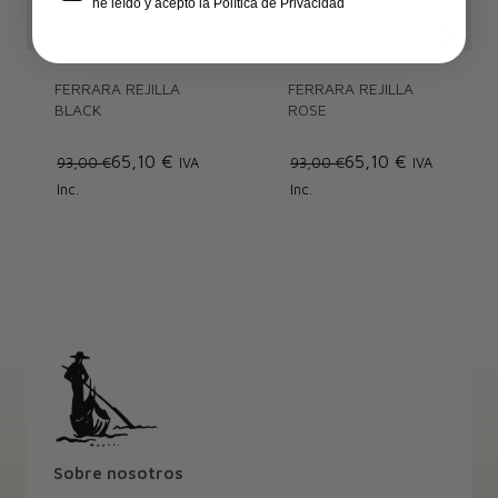
he leído y acepto la Política de Privacidad
FERRARA REJILLA
FERRARA REJILLA
BLACK
ROSE
65,10 €
65,10 €
93,00 €
IVA
93,00 €
IVA
Inc.
Inc.
Sobre nosotros